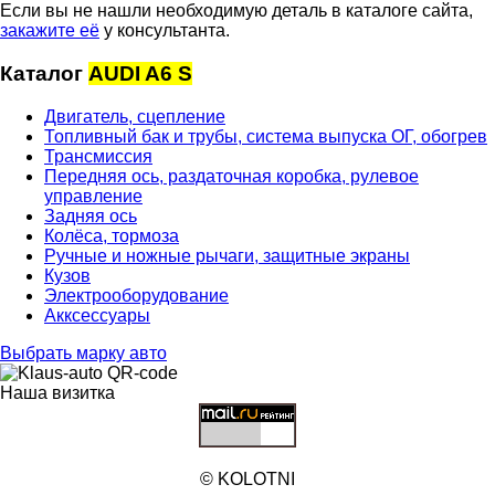
Если вы не нашли необходимую деталь в каталоге сайта,
закажите её
у консультанта.
Каталог
AUDI A6 S
Двигатель, сцепление
Топливный бак и трубы, система выпуска ОГ, обогрев
Трансмиссия
Передняя ось, раздаточная коробка, рулевое
управление
Задняя ось
Колёса, тормоза
Ручные и ножные рычаги, защитные экраны
Кузов
Электрооборудование
Акксессуары
Выбрать марку авто
Наша визитка
© KOLOTNI